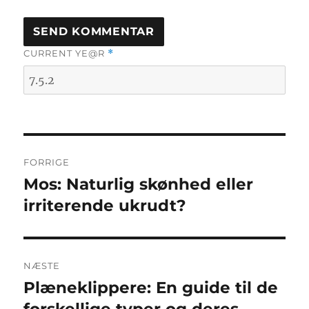
CURRENT YE@R
*
Indlægsnavigation
FORRIGE
Mos: Naturlig skønhed eller
Forrige
indlæg:
irriterende ukrudt?
NÆSTE
Plæneklippere: En guide til de
Næste
indlæg:
forskellige typer og deres